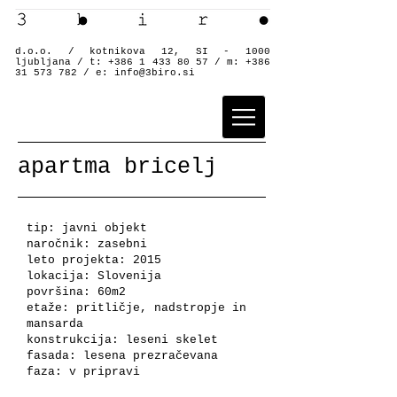
d.o.o. / kotnikova 12, SI - 1000
ljubljana / t:
+386 1 433 80 57
/ m:
+386
31 573 782
/ e:
info@3biro.si
apartma bricelj
tip: javni objekt
naročnik: zasebni
leto projekta: 2015
lokacija: Slovenija
površina: 60m2
etaže: pritličje, nadstropje in
mansarda
konstrukcija: leseni skelet
fasada: lesena prezračevana
faza: v pripravi