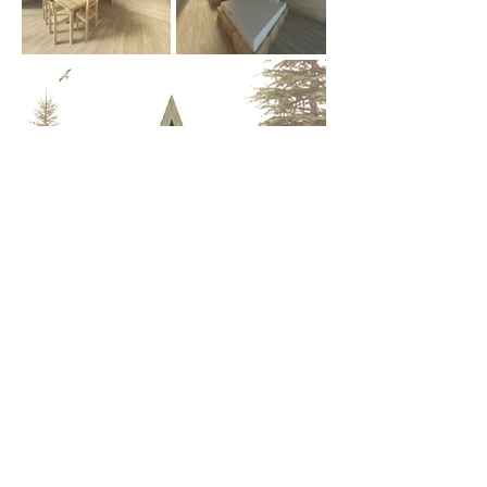
© 2017 by 3biro arhitekturno
projektiranje