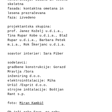
skeletna
fasada: kontaktna ometana in
lesena prezračevana
faza: izvedeno
projektantska skupina:
prof. Janez Koželj u.d.i.a.,
Tina Rupar Kobe u.d.i.a., Blaž
Rupar u.d.i.a., Barbara Petek
m.i.a., Rok Škerjanc u.d.i.a.
soavtor interier: Sara Piber
sodelavci:
gradbene konstrukcije: Gorazd
Mravlja /Sora
inženiring d.o.o.
elektroinštalacije: Miha
Uršič /Esprit d.o.o.
strojne inštalacije: Boštjan
Rant s.p.
foto:
Miran Kambič