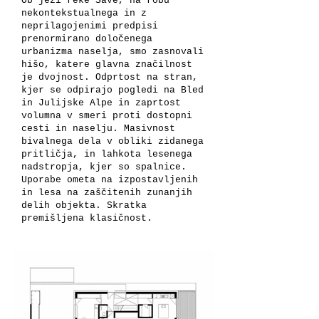
Ob ježi reke Save, na robu
nekontekstualnega in z
neprilagojenimi predpisi
prenormirano določenega
urbanizma naselja, smo zasnovali
hišo, katere glavna značilnost
je dvojnost. Odprtost na stran,
kjer se odpirajo pogledi na Bled
in Julijske Alpe in zaprtost
volumna v smeri proti dostopni
cesti in naselju. Masivnost
bivalnega dela v obliki zidanega
pritličja, in lahkota lesenega
nadstropja, kjer so spalnice.
Uporabe ometa na izpostavljenih
in lesa na zaščitenih zunanjih
delih objekta. Skratka
premišljena klasičnost.