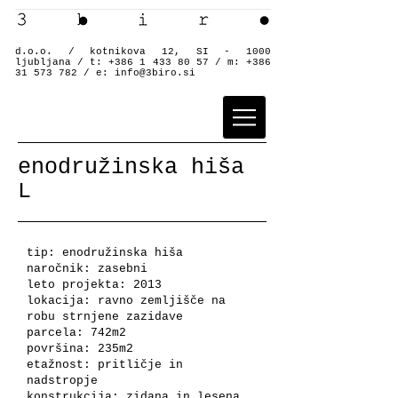
d.o.o. / kotnikova 12, SI - 1000
ljubljana / t:
+386 1 433 80 57
/ m:
+386
31 573 782
/ e:
info@3biro.si
enodružinska hiša
L
tip: enodružinska hiša
naročnik: zasebni
leto projekta: 2013
lokacija: ravno zemljišče na
robu strnjene zazidave
parcela: 742m2
površina: 235m2
etažnost: pritličje in
nadstropje
konstrukcija: zidana in lesena