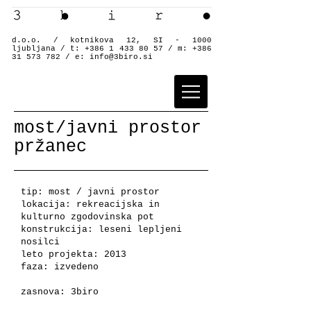
d.o.o. / kotnikova 12, SI - 1000
ljubljana / t:
+386 1 433 80 57
/ m:
+386
31 573 782
/ e:
info@3biro.si
most/javni prostor
pržanec
tip: most / javni prostor
lokacija: rekreacijska in
kulturno zgodovinska pot
konstrukcija: leseni lepljeni
nosilci
leto projekta: 2013
faza: izvedeno
zasnova: 3biro