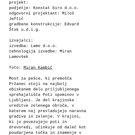
projekt:
podjetje: Konstat biro d.o.o.
odgovorni projektant: Miloš
Jeftič
gradbene konstrukcije: Edvard
Štok u.d.i.g.
izvajalci:
izvedba: Lamo d.o.o.
tehnologija izvedbe: Miran
Lamovšek
foto:
Miran Kambič
Most za pešce, ki premošča
Pržanec stoji na najbolj
obiskanem delu priljubljenega
sprehajališča Poti spominov v
Ljubljani. Je del krajinske
ureditve zelenega obroča, v
katerem naj prevladujejo naravna
gradiva in zelenje. V krajini,
ki jo povezujejo poti in
drevoredi, učinkuje od daleč kot
poudarjena točka in znamenje v