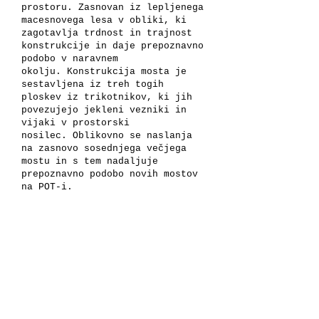
prostoru. Zasnovan iz lepljenega
macesnovega lesa v obliki, ki
zagotavlja trdnost in trajnost
konstrukcije in daje prepoznavno
podobo v naravnem
okolju. Konstrukcija mosta je
sestavljena iz treh togih
ploskev iz trikotnikov, ki jih
povezujejo jekleni vezniki in
vijaki v prostorski
nosilec. Oblikovno se naslanja
na zasnovo sosednjega večjega
mostu in s tem nadaljuje
prepoznavno podobo novih mostov
na POT-i.