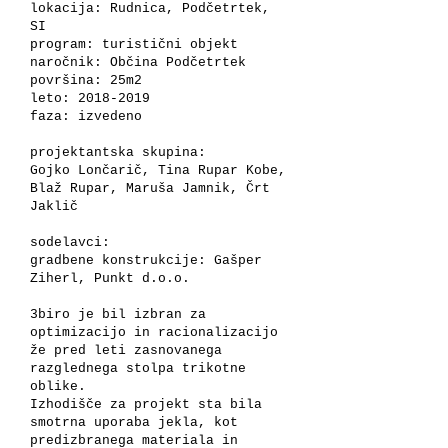
lokacija: Rudnica, Podčetrtek,
SI
program: turistični objekt
naročnik: Občina Podčetrtek
površina: 25m2
leto: 2018-2019
faza: izvedeno
projektantska skupina:
Gojko Lončarič, Tina Rupar Kobe,
Blaž Rupar, Maruša Jamnik, Črt
Jaklič
sodelavci:
gradbene konstrukcije: Gašper
Ziherl, Punkt d.o.o.
3biro je bil izbran za
optimizacijo in racionalizacijo
že pred leti zasnovanega
razglednega stolpa trikotne
oblike.
Izhodišče za projekt sta bila
smotrna uporaba jekla, kot
predizbranega materiala in