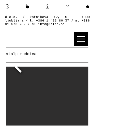
d.o.o. / kotnikova 12, SI - 1000
ljubljana / t:
+386 1 433 80 57
/ m:
+386
31 573 782
/ e:
info@3biro.si
stolp rudnica