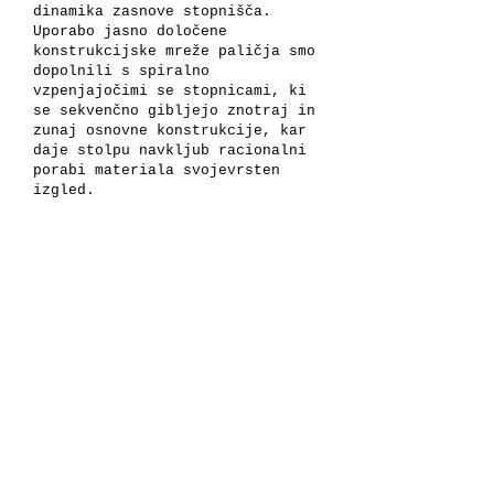
dinamika zasnove stopnišča.
Uporabo jasno določene
konstrukcijske mreže paličja smo
dopolnili s spiralno
vzpenjajočimi se stopnicami, ki
se sekvenčno gibljejo znotraj in
zunaj osnovne konstrukcije, kar
daje stolpu navkljub racionalni
porabi materiala svojevrsten
izgled.