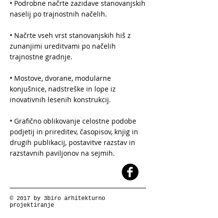
• Podrobne načrte zazidave stanovanjskih
naselij po trajnostnih načelih.
• Načrte vseh vrst stanovanjskih hiš z
zunanjimi ureditvami po načelih
trajnostne gradnje.
• Mostove, dvorane, modularne
konjušnice, nadstreške in lope iz
inovativnih lesenih konstrukcij.
• Grafično oblikovanje celostne podobe
podjetij in prireditev, časopisov, knjig in
drugih publikacij, postavitve razstav in
razstavnih paviljonov na sejmih.
© 2017 by 3biro arhitekturno
projektiranje