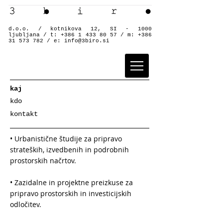
d.o.o. / kotnikova 12, SI - 1000
ljubljana / t:
+386 1 433 80 57
/ m:
+386
31 573 782
/ e:
info@3biro.si
kaj
kdo
kontakt
• Urbanistične študije za pripravo
strateških, izvedbenih in podrobnih
prostorskih načrtov.
• Zazidalne in projektne preizkuse za
pripravo prostorskih in investicijskih
odločitev.