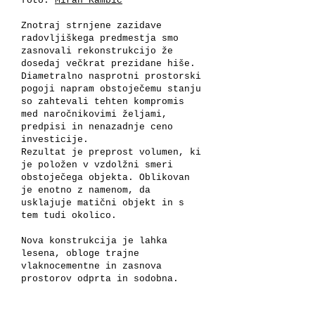
foto:
Miran Kambič
Znotraj strnjene zazidave
radovljiškega predmestja smo
zasnovali rekonstrukcijo že
dosedaj večkrat prezidane hiše.
Diametralno nasprotni prostorski
pogoji napram obstoječemu stanju
so zahtevali tehten kompromis
med naročnikovimi željami,
predpisi in nenazadnje ceno
investicije.
Rezultat je preprost volumen, ki
je položen v vzdolžni smeri
obstoječega objekta. Oblikovan
je enotno z namenom, da
usklajuje matični objekt in s
tem tudi okolico.
Nova konstrukcija je lahka
lesena, obloge trajne
vlaknocementne in zasnova
prostorov odprta in sodobna.