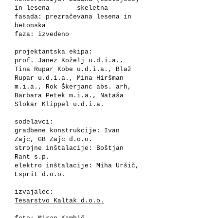
in lesena skeletna
fasada: prezračevana lesena in
betonska
faza: izvedeno
projektantska ekipa:
prof. Janez Koželj u.d.i.a.,
Tina Rupar Kobe u.d.i.a., Blaž
Rupar u.d.i.a., Mina Hiršman
m.i.a., Rok Škerjanc abs. arh,
Barbara Petek m.i.a., Nataša
Slokar Klippel u.d.i.a.
sodelavci:
gradbene konstrukcije: Ivan
Zajc, GB Zajc d.o.o.
strojne inštalacije: Boštjan
Rant s.p.
elektro inštalacije: Miha Uršič,
Esprit d.o.o.
izvajalec:
Tesarstvo Kaltak d.o.o.