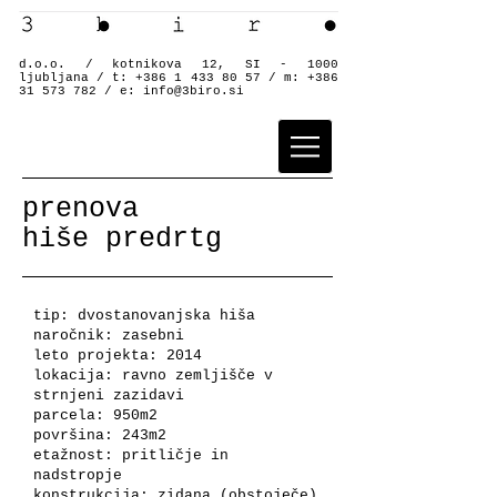
d.o.o. / kotnikova 12, SI - 1000
ljubljana / t:
+386 1 433 80 57
/ m:
+386
31 573 782
/ e:
info@3biro.si
prenova
hiše predrtg
tip: dvostanovanjska hiša
naročnik: zasebni
leto projekta: 2014
lokacija: ravno zemljišče v
strnjeni zazidavi
parcela: 950m2
površina: 243m2
etažnost: pritličje in
nadstropje
konstrukcija: zidana (obstoječe)